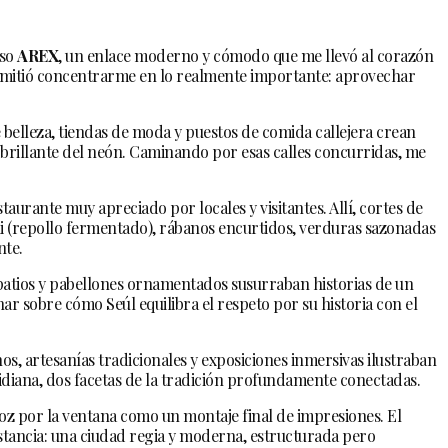
eso
AREX
, un enlace moderno y cómodo que me llevó al corazón
ermitió concentrarme en lo realmente importante: aprovechar
e belleza, tiendas de moda y puestos de comida callejera crean
o brillante del neón. Caminando por esas calles concurridas, me
staurante muy apreciado por locales y visitantes. Allí, cortes de
(repollo fermentado), rábanos encurtidos, verduras sazonadas
nte.
s patios y pabellones ornamentados susurraban historias de un
ar sobre cómo Seúl equilibra el respeto por su historia con el
os, artesanías tradicionales y exposiciones inmersivas ilustraban
cotidiana, dos facetas de la tradición profundamente conectadas.
loz por la ventana como un montaje final de impresiones. El
tancia: una ciudad regia y moderna, estructurada pero