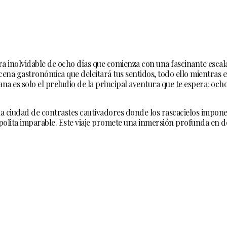
ra inolvidable de ocho días que comienza con una fascinante escal
ena gastronómica que deleitará tus sentidos, todo ello mientras ex
ana es solo el preludio de la principal aventura que te espera: och
 ciudad de contrastes cautivadores donde los rascacielos imponent
polita imparable. Este viaje promete una inmersión profunda en do