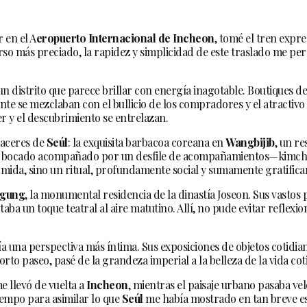
r en el A
eropuerto Internacional de Incheon
, tomé el tren expr
so más preciado, la rapidez y simplicidad de este traslado me p
 un distrito que parece brillar con energía inagotable. Boutiques d
nte se mezclaban con el bullicio de los compradores y el atractiv
r y el descubrimiento se entrelazan.
laceres de
Seúl
: la exquisita barbacoa coreana en
Wangbijib
, un re
da bocado acompañado por un desfile de acompañamientos—kimchi 
omida, sino un ritual, profundamente social y sumamente gratifica
kgung
, la monumental residencia de la dinastía Joseon. Sus vasto
a un toque teatral al aire matutino. Allí, no pude evitar reflexion
a una perspectiva más íntima. Sus exposiciones de objetos cotidian
n corto paseo, pasé de la grandeza imperial a la belleza de la vida 
e llevó de vuelta a
Incheon
, mientras el paisaje urbano pasaba ve
iempo para asimilar lo que
Seúl
me había mostrado en tan breve es