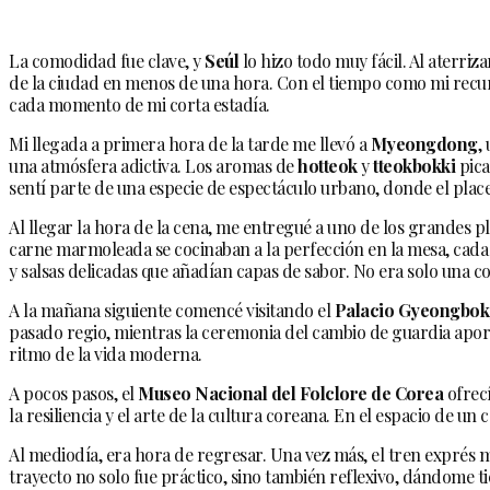
La comodidad fue clave, y
Seúl
lo hizo todo muy fácil. Al aterriza
de la ciudad en menos de una hora. Con el tiempo como mi recur
cada momento de mi corta estadía.
Mi llegada a primera hora de la tarde me llevó a
Myeongdong
,
una atmósfera adictiva. Los aromas de
hotteok
y
tteokbokki
pica
sentí parte de una especie de espectáculo urbano, donde el place
Al llegar la hora de la cena, me entregué a uno de los grandes p
carne marmoleada se cocinaban a la perfección en la mesa, ca
y salsas delicadas que añadían capas de sabor. No era solo una c
A la mañana siguiente comencé visitando el
Palacio Gyeongbo
pasado regio, mientras la ceremonia del cambio de guardia aportab
ritmo de la vida moderna.
A pocos pasos, el
Museo Nacional del Folclore de Corea
ofrecí
la resiliencia y el arte de la cultura coreana. En el espacio de u
Al mediodía, era hora de regresar. Una vez más, el tren exprés m
trayecto no solo fue práctico, sino también reflexivo, dándome t