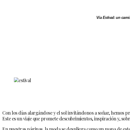
Vía Estival:
un camino
Con los días alargándose y el sol invitándonos a soñar, hemos p
Este es un viaje que promete descubrimientos, inspiración y, sobr
En nuestras páginas, la moda se despliega como un mapa de este