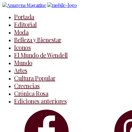
Skip
to
Portada
Content
Editorial
Moda
Belleza y Bienestar
Iconos
El Mundo de Wendell
Mundo
Artes
Cultura Popular
Creencias
Crónica Rosa
Ediciones anteriores