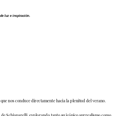
de luz e inspiración.
 que nos conduce directamente hacia la plenitud del verano.
 de Schiaparelli, explorando tanto su icónico surrealismo como