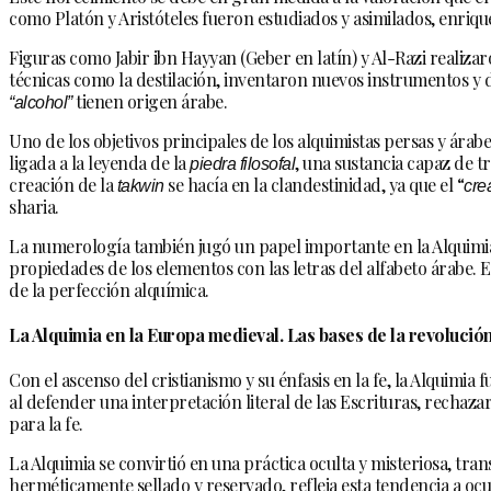
como Platón y Aristóteles fueron estudiados y asimilados, enrique
Figuras como Jabir ibn Hayyan (Geber en latín) y Al-Razi realiza
técnicas como la destilación, inventaron nuevos instrumentos y d
“alcohol”
tienen origen árabe.
Uno de los objetivos principales de los alquimistas persas y árabe
ligada a la leyenda de la
piedra filosofal
, una sustancia capaz de t
creación de la
takwin
se hacía en la clandestinidad, ya que el “
cre
sharia.
La numerología también jugó un papel importante en la Alquimia 
propiedades de los elementos con las letras del alfabeto árabe.
de la perfección alquímica.
La Alquimia en la Europa medieval. Las bases de la revolución 
Con el ascenso del cristianismo y su énfasis en la fe, la Alquimi
al defender una interpretación literal de las Escrituras, recha
para la fe.
La Alquimia se convirtió en una práctica oculta y misteriosa, tra
herméticamente sellado y reservado, refleja esta tendencia a ocu