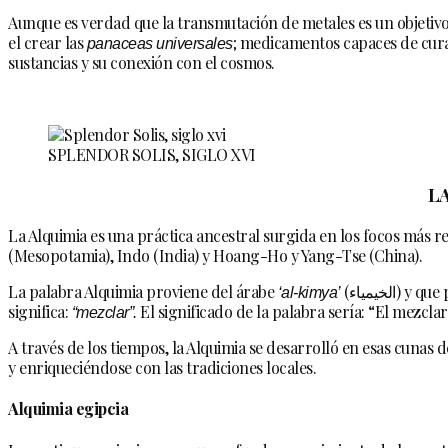
Aunque es verdad que la transmutación de metales es un objetivo 
el crear las
panaceas universales
; medicamentos capaces de cura
sustancias y su conexión con el cosmos.
SPLENDOR SOLIS, SIGLO XVI
LA
La Alquimia es una práctica ancestral surgida en los focos más remo
(Mesopotamia), Indo (India) y Hoang-Ho y Yang-Tse (China).
La palabra Alquimia proviene del árabe
‘al-kimya’
(لخيمياء
significa:
“mezclar”.
El significado de la palabra sería: “El mezcla
A través de los tiempos, la Alquimia se desarrolló en esas cunas d
y enriqueciéndose con las tradiciones locales.
Alquimia egipcia